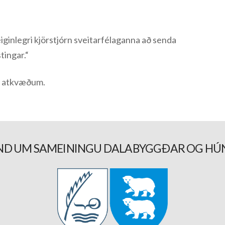
iginlegri kjörstjórn sveitarfélaganna að senda
tingar.“
7 atkvæðum.
D UM SAMEININGU DALABYGGÐAR OG HÚ