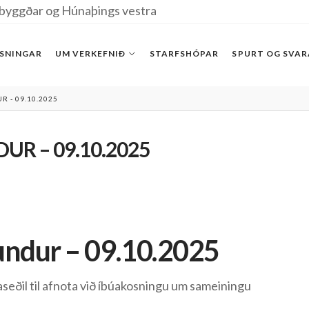
byggðar og Húnaþings vestra
SNINGAR
UM VERKEFNIÐ
STARFSHÓPAR
SPURT OG SVA
R - 09.10.2025
UR – 09.10.2025
fundur – 09.10.2025
eðil til afnota við íbúakosningu um sameiningu