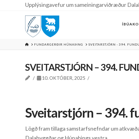
Upplýsingavefur um sameiningarviðræður Dala
ÍBÚAKO
HOME
FUNDARGERÐIR HÚNAÞING
SVEITARSTJÓRN - 394. FUNDU
SVEITARSTJÓRN – 394. FUND
10. OKTÓBER, 2025
Sveitarstjórn – 394. 
Lögð fram tillaga samstarfsnefndar um atkvæðas
Dalabyggðar og Húnaþings vestra.