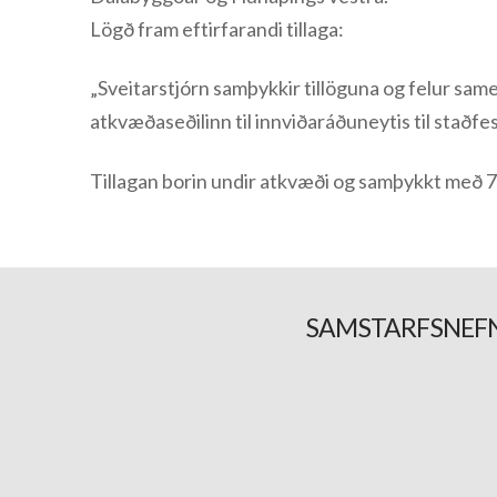
Lögð fram eftirfarandi tillaga:
„Sveitarstjórn samþykkir tillöguna og felur same
atkvæðaseðilinn til innviðaráðuneytis til staðfes
Tillagan borin undir atkvæði og samþykkt með 
SAMSTARFSNEFN