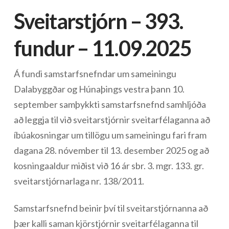
Sveitarstjórn – 393.
fundur – 11.09.2025
Á fundi samstarfsnefndar um sameiningu
Dalabyggðar og Húnaþings vestra þann 10.
september samþykkti samstarfsnefnd samhljóða
að leggja til við sveitarstjórnir sveitarfélaganna að
íbúakosningar um tillögu um sameiningu fari fram
dagana 28. nóvember til 13. desember 2025 og að
kosningaaldur miðist við 16 ár sbr. 3. mgr. 133. gr.
sveitarstjórnarlaga nr. 138/2011.
Samstarfsnefnd beinir því til sveitarstjórnanna að
þær kalli saman kjörstjórnir sveitarfélaganna til