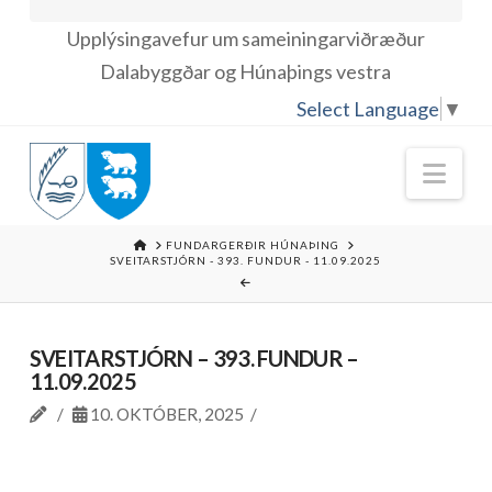
Upplýsingavefur um sameiningarviðræður
Dalabyggðar og Húnaþings vestra
Select Language
▼
Nav
HOME
FUNDARGERÐIR HÚNAÞING
SVEITARSTJÓRN - 393. FUNDUR - 11.09.2025
SVEITARSTJÓRN – 393. FUNDUR –
11.09.2025
10. OKTÓBER, 2025