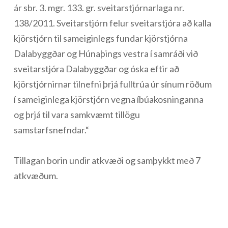
ár sbr. 3. mgr. 133. gr. sveitarstjórnarlaga nr.
138/2011. Sveitarstjórn felur sveitarstjóra að kalla
kjörstjórn til sameiginlegs fundar kjörstjórna
Dalabyggðar og Húnaþings vestra í samráði við
sveitarstjóra Dalabyggðar og óska eftir að
kjörstjórnirnar tilnefni þrjá fulltrúa úr sínum röðum
í sameiginlega kjörstjórn vegna íbúakosninganna
og þrjá til vara samkvæmt tillögu
samstarfsnefndar.“
Tillagan borin undir atkvæði og samþykkt með 7
atkvæðum.