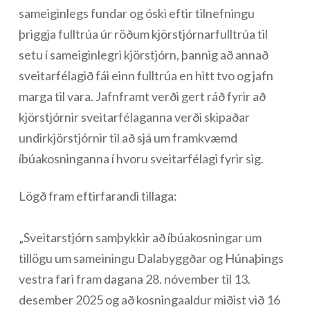
sameiginlegs fundar og óski eftir tilnefningu
þriggja fulltrúa úr röðum kjörstjórnarfulltrúa til
setu í sameiginlegri kjörstjórn, þannig að annað
sveitarfélagið fái einn fulltrúa en hitt tvo og jafn
marga til vara. Jafnframt verði gert ráð fyrir að
kjörstjórnir sveitarfélaganna verði skipaðar
undirkjörstjórnir til að sjá um framkvæmd
íbúakosninganna í hvoru sveitarfélagi fyrir sig.
Lögð fram eftirfarandi tillaga:
„Sveitarstjórn samþykkir að íbúakosningar um
tillögu um sameiningu Dalabyggðar og Húnaþings
vestra fari fram dagana 28. nóvember til 13.
desember 2025 og að kosningaaldur miðist við 16