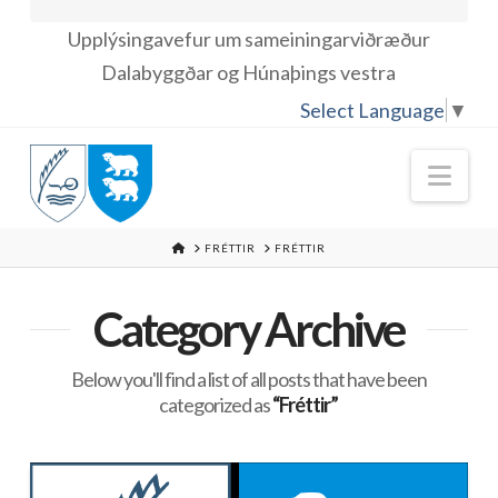
Upplýsingavefur um sameiningarviðræður
Dalabyggðar og Húnaþings vestra
Select Language
▼
Nav
HOME
FRÉTTIR
FRÉTTIR
Category Archive
Below you'll find a list of all posts that have been
categorized as
“Fréttir”