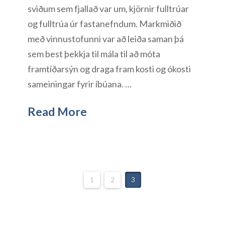
sviðum sem fjallað var um, kjörnir fulltrúar
og fulltrúa úr fastanefndum. Markmiðið
með vinnustofunni var að leiða saman þá
sem best þekkja til mála til að móta
framtíðarsýn og draga fram kosti og ókosti
sameiningar fyrir íbúana. …
Read More
1
2
3