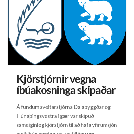
Kjörstjórnir vegna
íbúakosninga skipaðar
Á fundum sveitarstjórna Dalabyggðar og
Húnaþingsvestra í gær var skipuð
sameiginleg kjörstjórn til að hafa yfirumsjón
með íbúakosningum um tillögu um