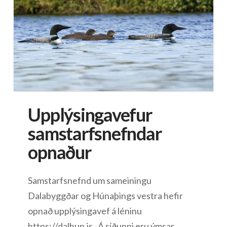
Upplýsingavefur
samstarfsnefndar
opnaður
Samstarfsnefnd um sameiningu
Dalabyggðar og Húnaþings vestra hefir
opnað upplýsingavef á léninu
https://dalhun.is . Á síðunni eru ýmsar