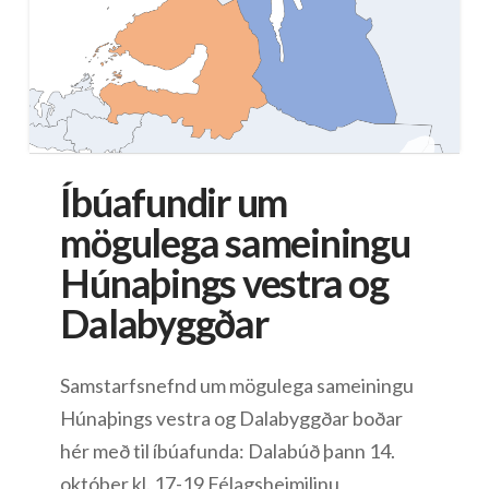
Íbúafundir um
mögulega sameiningu
Húnaþings vestra og
Dalabyggðar
Samstarfsnefnd um mögulega sameiningu
Húnaþings vestra og Dalabyggðar boðar
hér með til íbúafunda: Dalabúð þann 14.
október kl. 17-19 Félagsheimilinu