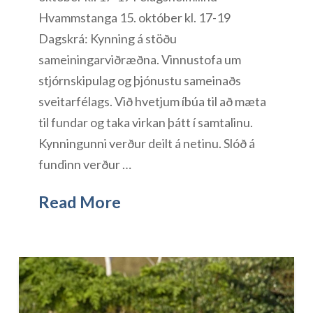
Hvammstanga 15. október kl. 17-19
Dagskrá: Kynning á stöðu
sameiningarviðræðna. Vinnustofa um
stjórnskipulag og þjónustu sameinaðs
sveitarfélags. Við hvetjum íbúa til að mæta
til fundar og taka virkan þátt í samtalinu.
Kynningunni verður deilt á netinu. Slóð á
fundinn verður …
Read More