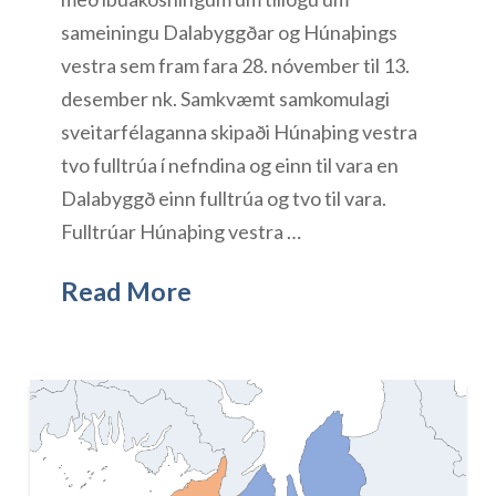
sameiningu Dalabyggðar og Húnaþings
vestra sem fram fara 28. nóvember til 13.
desember nk. Samkvæmt samkomulagi
sveitarfélaganna skipaði Húnaþing vestra
tvo fulltrúa í nefndina og einn til vara en
Dalabyggð einn fulltrúa og tvo til vara.
Fulltrúar Húnaþing vestra …
Read More