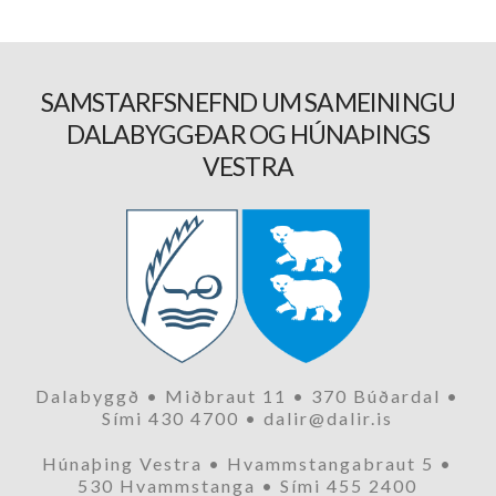
SAMSTARFSNEFND UM SAMEININGU
DALABYGGÐAR OG HÚNAÞINGS
VESTRA
Dalabyggð • Miðbraut 11 • 370 Búðardal •
Sími 430 4700 • dalir@dalir.is
Húnaþing Vestra • Hvammstangabraut 5 •
530 Hvammstanga • Sími 455 2400