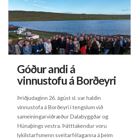
Góður andi á
vinnustofu á Borðeyri
Þriðjudaginn 26. ágúst sl. var haldin
vinnustofa á Borðeyri í tengslum við
sameiningarviðræður Dalabyggðar og
Húnaþings vestra. Þátttakendur voru
lykilstarfsmenn sveitarfélaganna á þeim