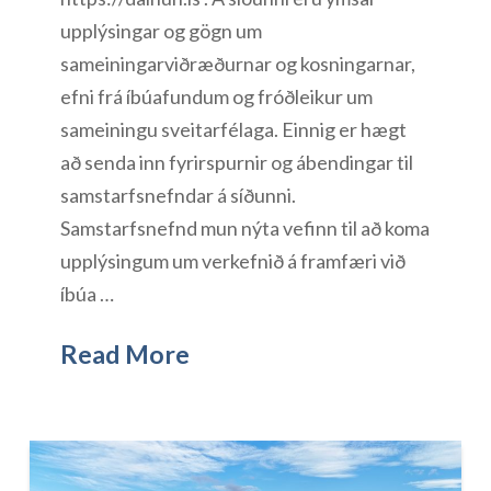
upplýsingar og gögn um
sameiningarviðræðurnar og kosningarnar,
efni frá íbúafundum og fróðleikur um
sameiningu sveitarfélaga. Einnig er hægt
að senda inn fyrirspurnir og ábendingar til
samstarfsnefndar á síðunni.
Samstarfsnefnd mun nýta vefinn til að koma
upplýsingum um verkefnið á framfæri við
íbúa …
Read More