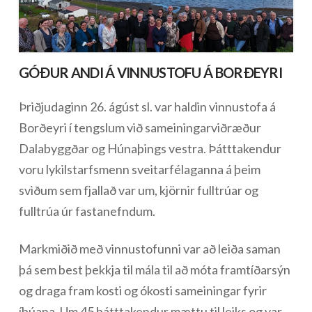
GÓÐUR ANDI Á VINNUSTOFU Á BORÐEYRI
Þriðjudaginn 26. ágúst sl. var haldin vinnustofa á
Borðeyri í tengslum við sameiningarviðræður
Dalabyggðar og Húnaþings vestra. Þátttakendur
voru lykilstarfsmenn sveitarfélaganna á þeim
sviðum sem fjallað var um, kjörnir fulltrúar og
fulltrúa úr fastanefndum.
Markmiðið með vinnustofunni var að leiða saman
þá sem best þekkja til mála til að móta framtíðarsýn
og draga fram kosti og ókosti sameiningar fyrir
íbúana. Um 45 þátttakendur mættu til leiks og var