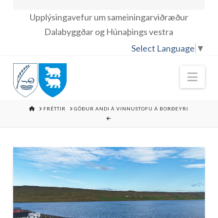
Upplýsingavefur um sameiningarviðræður
Dalabyggðar og Húnaþings vestra
Select Language
▼
Nav
HOME
FRÉTTIR
GÓÐUR ANDI Á VINNUSTOFU Á BORÐEYRI