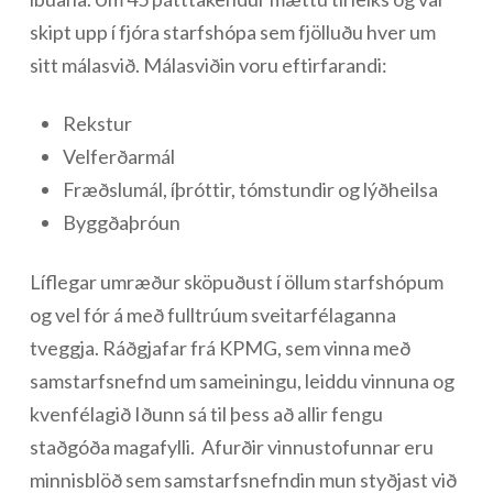
skipt upp í fjóra starfshópa sem fjölluðu hver um
sitt málasvið. Málasviðin voru eftirfarandi:
Rekstur
Velferðarmál
Fræðslumál, íþróttir, tómstundir og lýðheilsa
Byggðaþróun
Líflegar umræður sköpuðust í öllum starfshópum
og vel fór á með fulltrúum sveitarfélaganna
tveggja. Ráðgjafar frá KPMG, sem vinna með
samstarfsnefnd um sameiningu, leiddu vinnuna og
kvenfélagið Iðunn sá til þess að allir fengu
staðgóða magafylli. Afurðir vinnustofunnar eru
minnisblöð sem samstarfsnefndin mun styðjast við