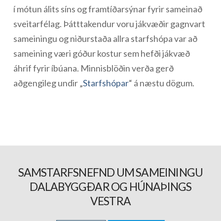
í mótun álits síns og framtíðarsýnar fyrir sameinað
sveitarfélag. Þátttakendur voru jákvæðir gagnvart
sameiningu og niðurstaða allra starfshópa var að
sameining væri góður kostur sem hefði jákvæð
áhrif fyrir íbúana. Minnisblöðin verða gerð
aðgengileg undir „
Starfshópar
“ á næstu dögum.
SAMSTARFSNEFND UM SAMEININGU
DALABYGGÐAR OG HÚNAÞINGS
VESTRA