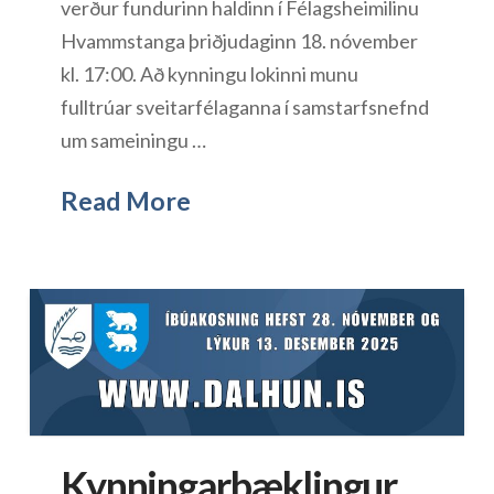
verður fundurinn haldinn í Félagsheimilinu
Hvammstanga þriðjudaginn 18. nóvember
kl. 17:00. Að kynningu lokinni munu
fulltrúar sveitarfélaganna í samstarfsnefnd
um sameiningu …
Read More
Kynningarbæklingur