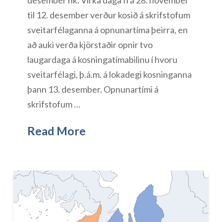
til 12. desember verður kosið á skrifstofum
sveitarfélaganna á opnunartíma þeirra, en
að auki verða kjörstaðir opnir tvo
laugardaga á kosningatímabilinu í hvoru
sveitarfélagi, þ.á.m. á lokadegi kosninganna
þann 13. desember. Opnunartími á
skrifstofum …
Read More