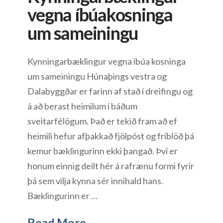
vegna íbúakosninga
um sameiningu
Kynningarbæklingur vegna íbúa kosninga
um sameiningu Húnaþings vestra og
Dalabyggðar er farinn af stað í dreifingu og
á að berast heimilum í báðum
sveitarfélögum. Það er tekið fram að ef
heimili hefur afþakkað fjölpóst og fríblöð þá
kemur bæklingurinn ekki þangað. Því er
honum einnig deilt hér á rafrænu formi fyrir
þá sem vilja kynna sér innihald hans.
Bæklingurinn er …
Read More