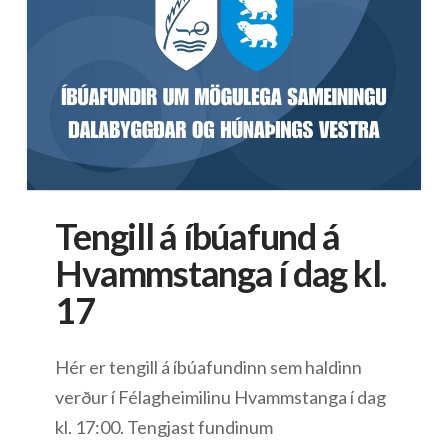
Tengill á íbúafund á
Hvammstanga í dag kl.
17
Hér er tengill á íbúafundinn sem haldinn
verður í Félagheimilinu Hvammstanga í dag
kl. 17:00. Tengjast fundinum