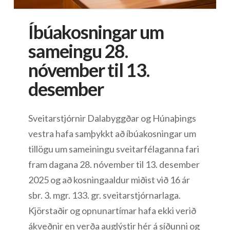
Íbúakosningar um
sameingu 28.
nóvember til 13.
desember
Sveitarstjórnir Dalabyggðar og Húnaþings
vestra hafa samþykkt að íbúakosningar um
tillögu um sameiningu sveitarfélaganna fari
fram dagana 28. nóvember til 13. desember
2025 og að kosningaaldur miðist við 16 ár
sbr. 3. mgr. 133. gr. sveitarstjórnarlaga.
Kjörstaðir og opnunartímar hafa ekki verið
ákveðnir en verða auglýstir hér á síðunni og