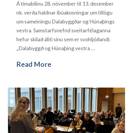
Á tímabilinu 28. nóvember til 13. desember
nk. verða haldnar íbúakosningar um tillögu
um sameiningu Dalabyggðar og Húnaþings
vestra. Samstarfsnefnd sveitarfélaganna
hefur skilað áliti sínu sem er svohljóðandi:
„Dalabyggð og Húnaþing vestra …
Read More