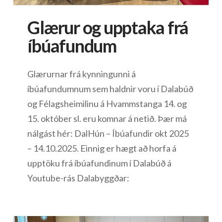
Glærur og upptaka frá
íbúafundum
Glærurnar frá kynningunni á
íbúafundumnum sem haldnir voru í Dalabúð
og Félagsheimilinu á Hvammstanga 14. og
15. október sl. eru komnar á netið. Þær má
nálgást hér: DalHún – Íbúafundir okt 2025
– 14.10.2025. Einnig er hægt að horfa á
upptöku frá íbúafundinum í Dalabúð á
Youtube-rás Dalabyggðar: