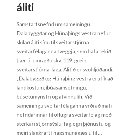
áliti
Samstarfsnefnd um sameiningu
Dalabyggðar og Húnaþings vestra hefur
skilað áliti sínu til sveitarstjórna
sveitarfélaganna tveggja, sem hafa tekið
þær til umræðu skv. 119. grein
sveitarstjórnarlaga. Álitið er svohljóðandi:
„Dalabyggð og Húnaþing vestra eru lík að
landkostum, íbúasamsetningu,
búsetumynstri og atvinnulífi. Við
sameiningu sveitarfélaganna yrði að mati
nefndarinnar til öflugra sveitarfélag með
sterkari stjórnsýslu, faglegri þjónustu og
meiri slagkraft í hagsmunagæslu til …