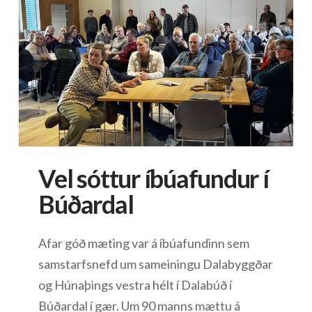
Vel sóttur íbúafundur í
Búðardal
Afar góð mæting var á íbúafundinn sem
samstarfsnefd um sameiningu Dalabyggðar
og Húnaþings vestra hélt í Dalabúð í
Búðardal í gær. Um 90 manns mættu á