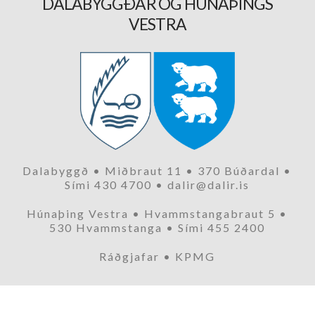
DALABYGGÐAR OG HÚNAÞINGS
VESTRA
Dalabyggð • Miðbraut 11 • 370 Búðardal •
Sími 430 4700 • dalir@dalir.is
Húnaþing Vestra • Hvammstangabraut 5 •
530 Hvammstanga • Sími 455 2400
Ráðgjafar • KPMG