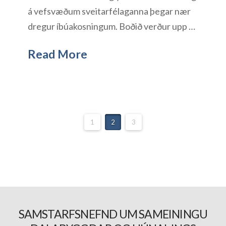
á vefsvæðum sveitarfélaganna þegar nær
dregur íbúakosningum. Boðið verður upp …
Read More
1
2
3
SAMSTARFSNEFND UM SAMEININGU