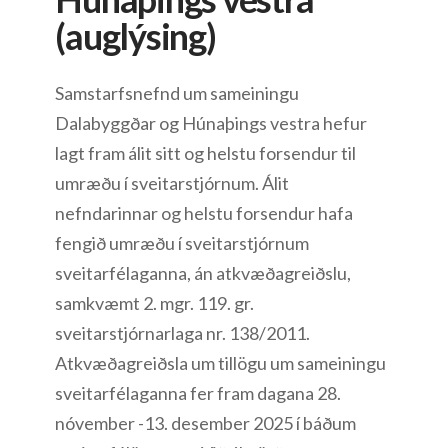
(auglýsing)
Samstarfsnefnd um sameiningu
Dalabyggðar og Húnaþings vestra hefur
lagt fram álit sitt og helstu forsendur til
umræðu í sveitarstjórnum. Álit
nefndarinnar og helstu forsendur hafa
fengið umræðu í sveitarstjórnum
sveitarfélaganna, án atkvæðagreiðslu,
samkvæmt 2. mgr. 119. gr.
sveitarstjórnarlaga nr. 138/2011.
Atkvæðagreiðsla um tillögu um sameiningu
sveitarfélaganna fer fram dagana 28.
nóvember -13. desember 2025 í báðum