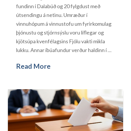
fundinn í Dalabúð og 20 fylgdust með
útsendingu á netinu. Umræður í
vinnuhópum á vinnustofu um fyrirkomulag
þjónustu og stjórnsýslu voru líflegar og
kjötsúpa kvenfélagsins Fjólu vakti mikla
lukku. Annar íbúafundur verður haldinn í …
Read More