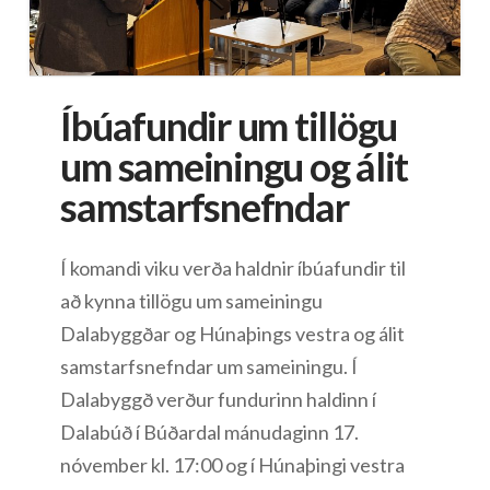
Íbúafundir um tillögu
um sameiningu og álit
samstarfsnefndar
Í komandi viku verða haldnir íbúafundir til
að kynna tillögu um sameiningu
Dalabyggðar og Húnaþings vestra og álit
samstarfsnefndar um sameiningu. Í
Dalabyggð verður fundurinn haldinn í
Dalabúð í Búðardal mánudaginn 17.
nóvember kl. 17:00 og í Húnaþingi vestra