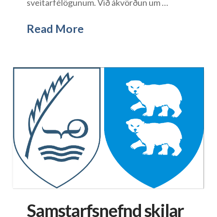
sveitarfélögunum. Við ákvörðun um …
Read More
Samstarfsnefnd skilar