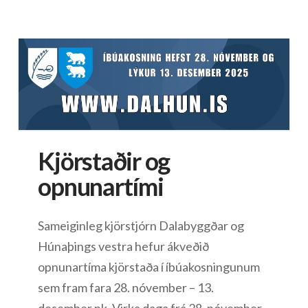
Kjörstaðir og
opnunartími
Sameiginleg kjörstjórn Dalabyggðar og
Húnaþings vestra hefur ákveðið
opnunartíma kjörstaða í íbúakosningunum
sem fram fara 28. nóvember – 13.
desember nk. Virka daga frá 28. nóvember