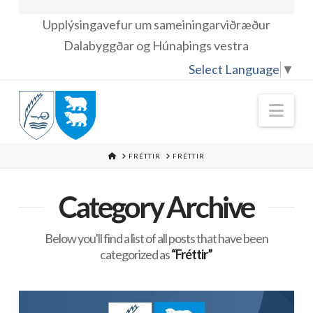
Upplýsingavefur um sameiningarviðræður
Dalabyggðar og Húnaþings vestra
Select Language
▼
Nav
HOME
FRÉTTIR
FRÉTTIR
Category Archive
Below you'll find a list of all posts that have been
categorized as
“Fréttir”