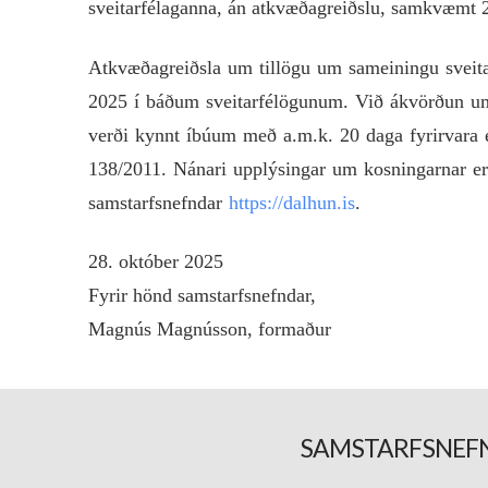
sveitarfélaganna, án atkvæðagreiðslu, samkvæmt 2.
Atkvæðagreiðsla um tillögu um sameiningu sveit
2025 í báðum sveitarfélögunum. Við ákvörðun um 
verði kynnt íbúum með a.m.k. 20 daga fyrirvara ein
138/2011. Nánari upplýsingar um kosningarnar er
samstarfsnefndar
https://dalhun.is
.
28. október 2025
Fyrir hönd samstarfsnefndar,
Magnús Magnússon, formaður
SAMSTARFSNEFN