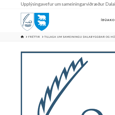
Upplýsingavefur um sameiningarviðræður Dala
ÍBÚAKO
HOME
FRÉTTIR
TILLAGA UM SAMEININGU DALABYGGÐAR OG HÚ