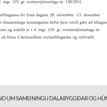
 mgr. 119. gr. sveitarstjórnarlaga nr. 138/2011.
arfélaganna fer fram dagana 28. nóvember -13. desember
tímasetningu kosninganna hefur þess verið gætt að tillagan
s og áskilið er í 4. mgr. 119. gr. sveitarstjórnarlaga nr.
 að finna á heimasíðum sveitarfélaganna og vefsvæði
D UM SAMEININGU DALABYGGÐAR OG HÚ