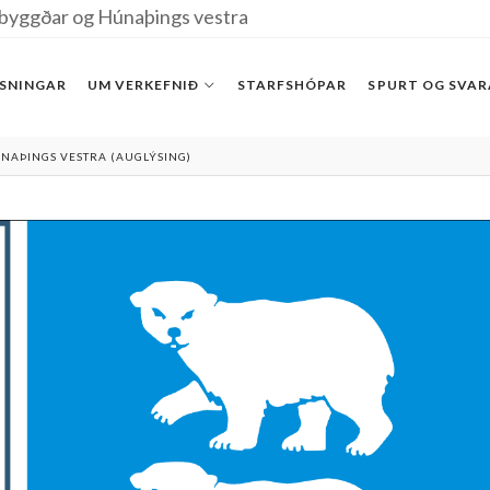
byggðar og Húnaþings vestra
SNINGAR
UM VERKEFNIÐ
STARFSHÓPAR
SPURT OG SVA
NAÞINGS VESTRA (AUGLÝSING)