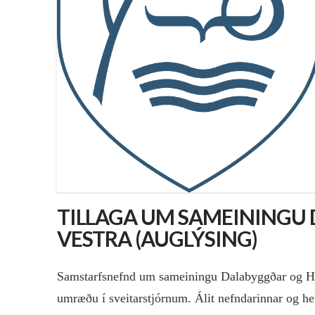
TILLAGA UM SAMEININGU
VESTRA (AUGLÝSING)
Samstarfsnefnd um sameiningu Dalabyggðar og Húnaþ
umræðu í sveitarstjórnum. Álit nefndarinnar og he