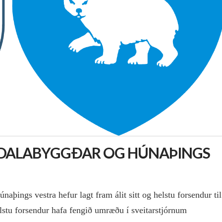
 DALABYGGÐAR OG HÚNAÞINGS
ings vestra hefur lagt fram álit sitt og helstu forsendur til
lstu forsendur hafa fengið umræðu í sveitarstjórnum