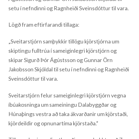
setu í nefndinni og Ragnheiði Sveinsdóttur til vara.
Lögð fram eftirfarandi tillaga:
„Sveitarstjórn samþykkir tillögu kjörstjórna um
skiptingu fulltrúa í sameiginlegri kjörstjórn og
skipar Sigurð Þór Ágústsson og Gunnar Örn
Jakobsson Skjóldal til setu í nefndinni og Ragnheiði
Sveinsdóttur til vara.
Sveitarstjórn felur sameiginlegri kjörstjórn vegna
íbúakosninga um sameiningu Dalabyggðar og
Húnaþings vestra að taka ákvarðanir um kjörstaði,
kjördeildir og opnunartíma kjörstaða.“