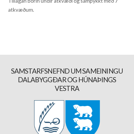
Tillagan borin undir atkvæði og samþykkt með 7
atkvæðum.
SAMSTARFSNEFND UM SAMEININGU
DALABYGGÐAR OG HÚNAÞINGS
VESTRA