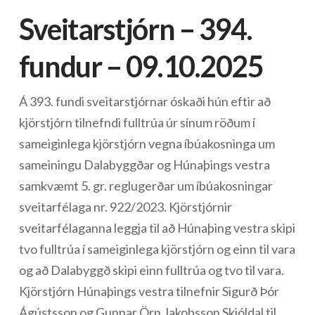
Sveitarstjórn – 394.
fundur – 09.10.2025
Á 393. fundi sveitarstjórnar óskaði hún eftir að
kjörstjórn tilnefndi fulltrúa úr sínum röðum í
sameiginlega kjörstjórn vegna íbúakosninga um
sameiningu Dalabyggðar og Húnaþings vestra
samkvæmt 5. gr. reglugerðar um íbúakosningar
sveitarfélaga nr. 922/2023. Kjörstjórnir
sveitarfélaganna leggja til að Húnaþing vestra skipi
tvo fulltrúa í sameiginlega kjörstjórn og einn til vara
og að Dalabyggð skipi einn fulltrúa og tvo til vara.
Kjörstjórn Húnaþings vestra tilnefnir Sigurð Þór
Ágústsson og Gunnar Örn Jakobsson Skjóldal til